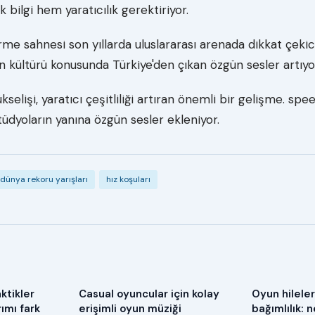
bilgi hem yaratıcılık gerektiriyor.
rme sahnesi son yıllarda uluslararası arenada dikkat çeki
 kültürü konusunda Türkiye'den çıkan özgün sesler artıyo
kselişi, yaratıcı çeşitliliği artıran önemli bir gelişme. sp
üdyoların yanına özgün sesler ekleniyor.
dünya rekoru yarışları
hız koşuları
ktikler
Casual oyuncular için kolay
Oyun hileler
ımı fark
erişimli oyun müziği
bağımlılık: 