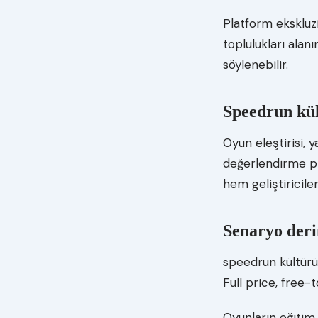
Platform ekskluzi
toplulukları alan
söylenebilir.
Speedrun kül
Oyun eleştirisi,
değerlendirme pra
hem geliştiricile
Senaryo deri
speedrun kültürü 
Full price, free-
Oyunların eğitim 