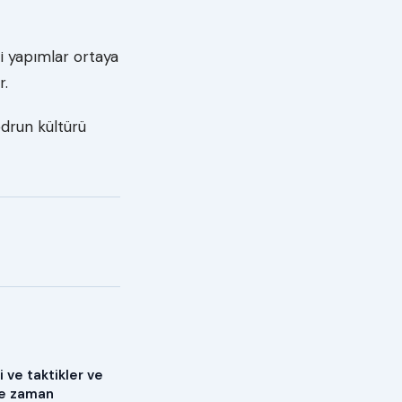
ci yapımlar ortaya
r.
eedrun kültürü
i ve taktikler ve
ne zaman