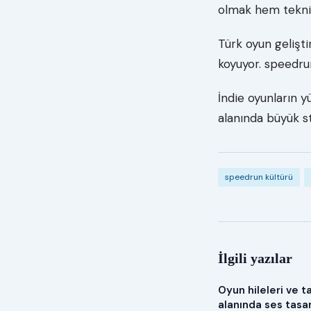
olmak hem teknik 
Türk oyun gelişti
koyuyor. speedrun
İndie oyunların yü
alanında büyük st
speedrun kültürü
İlgili yazılar
Oyun hileleri ve ta
alanında ses tasar