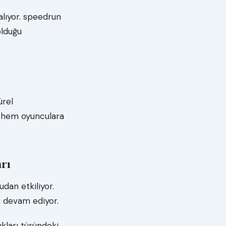
 alıyor. speedrun
olduğu
ürel
er hem oyunculara
rı
udan etkiliyor.
a devam ediyor.
kları türündeki