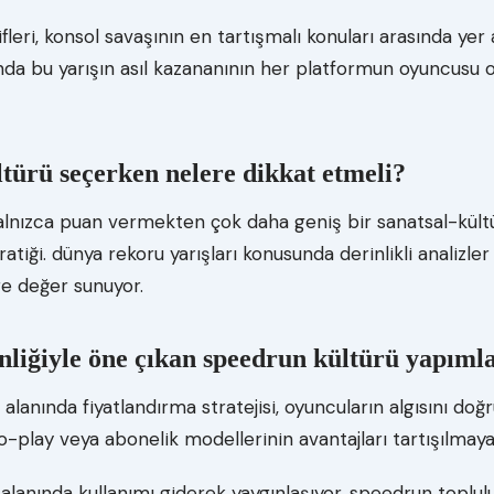
fleri, konsol savaşının en tartışmalı konuları arasında yer
ında bu yarışın asıl kazananının her platformun oyuncusu 
türü seçerken nelere dikkat etmeli?
 yalnızca puan vermekten çok daha geniş bir sanatsal-kült
tiği. dünya rekoru yarışları konusunda derinlikli analizl
re değer sunuyor.
nliğiyle öne çıkan speedrun kültürü yapımla
alanında fiyatlandırma stratejisi, oyuncuların algısını doğr
to-play veya abonelik modellerinin avantajları tartışılmay
alanında kullanımı giderek yaygınlaşıyor. speedrun toplulu