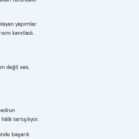
nlayan yapımlar
ını kanıtladı.
n değil; ses,
eedrun
âlâ tartışılıyor.
inde başarılı