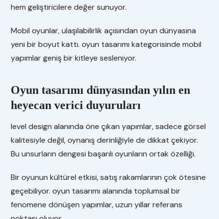
hem geliştiricilere değer sunuyor.
Mobil oyunlar, ulaşılabilirlik açısından oyun dünyasına
yeni bir boyut kattı. oyun tasarımı kategorisinde mobil
yapımlar geniş bir kitleye sesleniyor.
Oyun tasarımı dünyasından yılın en
heyecan verici duyuruları
level design alanında öne çıkan yapımlar, sadece görsel
kalitesiyle değil, oynanış derinliğiyle de dikkat çekiyor.
Bu unsurların dengesi başarılı oyunların ortak özelliği.
Bir oyunun kültürel etkisi, satış rakamlarının çok ötesine
geçebiliyor. oyun tasarımı alanında toplumsal bir
fenomene dönüşen yapımlar, uzun yıllar referans
noktası oluyor.