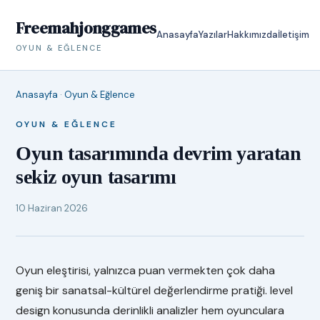
Freemahjonggames
Anasayfa
Yazılar
Hakkımızda
İletişim
OYUN & EĞLENCE
Anasayfa
·
Oyun & Eğlence
OYUN & EĞLENCE
Oyun tasarımında devrim yaratan
sekiz oyun tasarımı
10 Haziran 2026
Oyun eleştirisi, yalnızca puan vermekten çok daha
geniş bir sanatsal-kültürel değerlendirme pratiği. level
design konusunda derinlikli analizler hem oyunculara