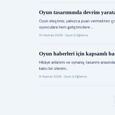
Oyun tasarımında devrim yarata
Oyun eleştirisi, yalnızca puan vermekten çok
oyunculara hem geliştiricilere …
10 Haziran 2026 · Oyun & Eğlence
Oyun haberleri için kapsamlı baş
Hikâye anlatımı ve oynanış tasarımı arasındaki
kalıcı bir izlenim…
9 Haziran 2026 · Oyun & Eğlence