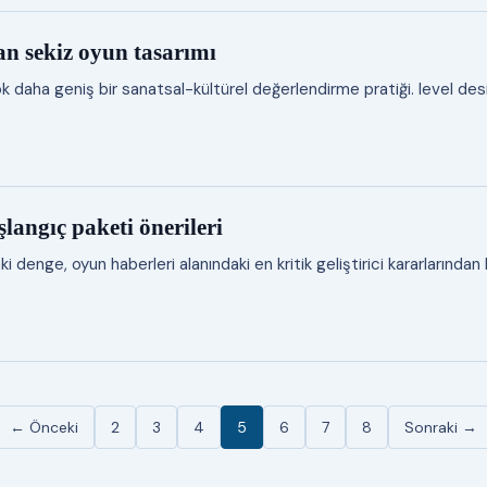
n sekiz oyun tasarımı
 daha geniş bir sanatsal-kültürel değerlendirme pratiği. level desi
langıç paketi önerileri
 denge, oyun haberleri alanındaki en kritik geliştirici kararlarından b
← Önceki
2
3
4
5
6
7
8
Sonraki →