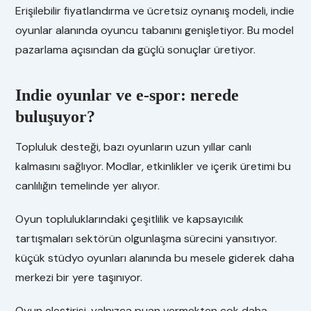
Erişilebilir fiyatlandırma ve ücretsiz oynanış modeli, indie
oyunlar alanında oyuncu tabanını genişletiyor. Bu model
pazarlama açısından da güçlü sonuçlar üretiyor.
Indie oyunlar ve e-spor: nerede
buluşuyor?
Topluluk desteği, bazı oyunların uzun yıllar canlı
kalmasını sağlıyor. Modlar, etkinlikler ve içerik üretimi bu
canlılığın temelinde yer alıyor.
Oyun topluluklarındaki çeşitlilik ve kapsayıcılık
tartışmaları sektörün olgunlaşma sürecini yansıtıyor.
küçük stüdyo oyunları alanında bu mesele giderek daha
merkezi bir yere taşınıyor.
Oyun eleştirisi, yalnızca puan vermekten çok daha