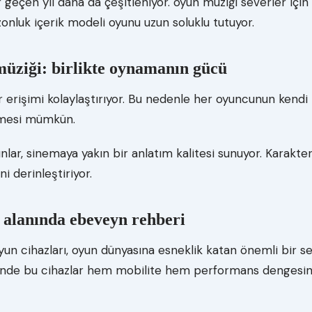
geçen yıl daha da çeşitleniyor. oyun müziği severler içi
zonluk içerik modeli oyunu uzun soluklu tutuyor.
üziği: birlikte oynamanın gücü
ar erişimi kolaylaştırıyor. Bu nedenle her oyuncunun kend
tmesi mümkün.
nlar, sinemaya yakın bir anlatım kalitesi sunuyor. Karakte
 derinleştiriyor.
alanında ebeveyn rehberi
oyun cihazları, oyun dünyasına esneklik katan önemli bir 
inde bu cihazlar hem mobilite hem performans dengesini