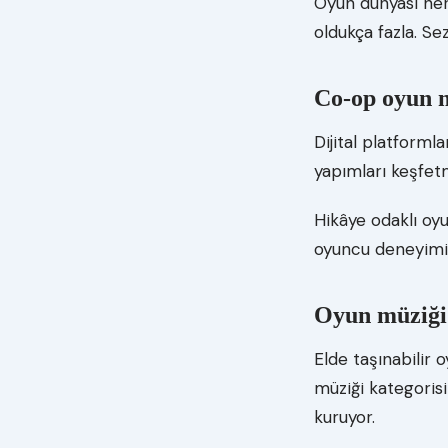
Oyun dünyası her 
oldukça fazla. Se
Co-op oyun m
Dijital platforml
yapımları keşfe
Hikâye odaklı oyu
oyuncu deneyimini
Oyun müziği 
Elde taşınabilir 
müziği kategoris
kuruyor.